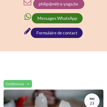
philip@mitra-yoga.be
Messages WhatsApp​​
Formulaire de conta​ct
×
Conférence
MAI
23